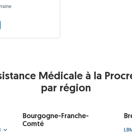
rraine
sistance Médicale à la Procr
par région
Bourgogne-Franche-
Br
Comté
N
LBM