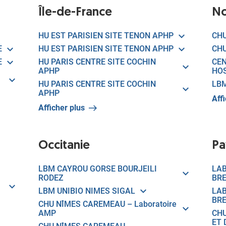
Île-de-France
No
HU EST PARISIEN SITE TENON APHP
CHU
E
HU EST PARISIEN SITE TENON APHP
CHU
E
HU PARIS CENTRE SITE COCHIN
CEN
APHP
HOS
HU PARIS CENTRE SITE COCHIN
LBM
APHP
Aff
Afficher plus
Occitanie
Pa
LBM CAYROU GORSE BOURJEILI
LAB
RODEZ
BR
LBM UNIBIO NIMES SIGAL
LAB
BRE
CHU NÎMES CAREMEAU – Laboratoire
AMP
CHU
ET 