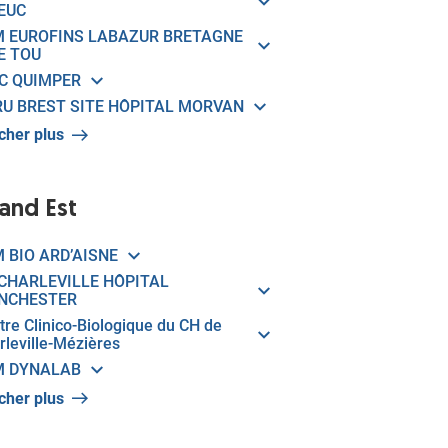
EUC
M EUROFINS LABAZUR BRETAGNE
E TOU
C QUIMPER
U BREST SITE HÔPITAL MORVAN
icher plus
and Est
 BIO ARD’AISNE
CHARLEVILLE HÔPITAL
NCHESTER
tre Clinico-Biologique du CH de
rleville-Mézières
M DYNALAB
icher plus