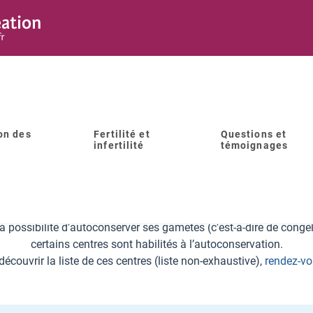
on des
Fertilité et
Questions et
infertilité
témoignages
centres et laboratoires spécia
s pourrez trouver tous les centres d’AMP, ainsi que les laborato
it la possibilité d’autoconserver ses gamètes (c’est-à-dire de con
certains centres sont habilités à l’autoconservation.
découvrir la liste de ces centres (liste non-exhaustive),
rendez-vo