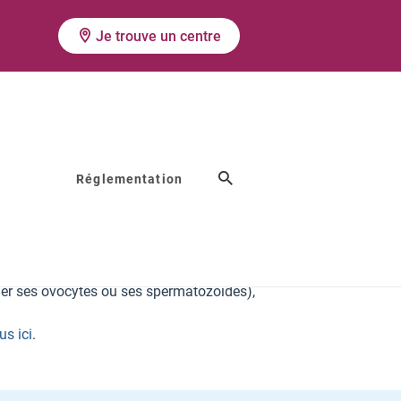
Je trouve un centre
Réglementation
lisés
ires proches de vous.
geler ses ovocytes ou ses spermatozoïdes),
us ici
.