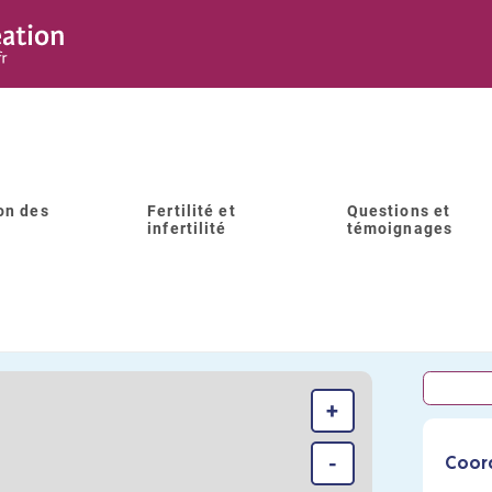
on des
Fertilité et
Questions et
infertilité
témoignages
LABORATOIRE CLÉMENT" SITE
+
-
Coor