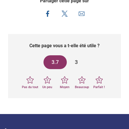
Partager cette page sur
Cette page vous a t-elle été utile ?
3.7
3
1
2
3
4
5
Pas du tout
Un peu
Moyen
Beaucoup
Parfait !