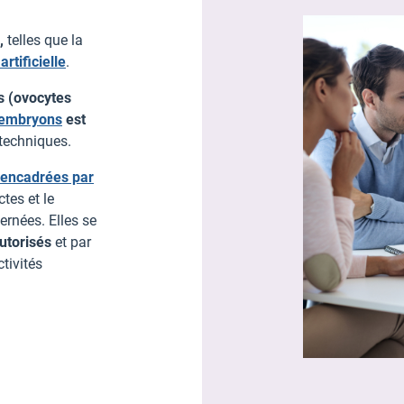
,
telles que la
rtificielle
.
s (ovocytes
’embryons
est
techniques.
encadrées par
ctes et le
ernées. Elles se
utorisés
et par
tivités