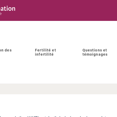
on des
Fertilité et
Questions et
infertilité
témoignages
Qu’est-ce que l’AMP ?