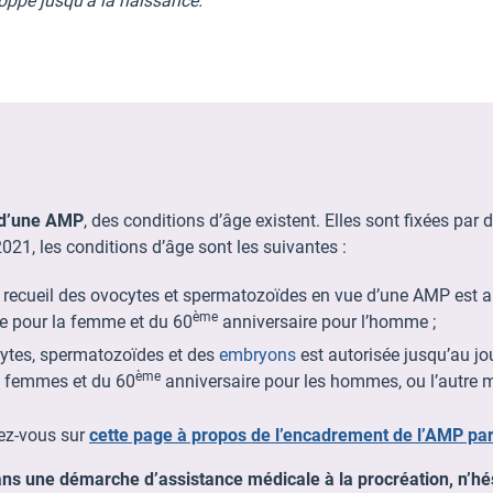
oppe jusqu’à la naissance.
 d’une AMP
, des conditions d’âge existent. Elles sont fixées par d
21, les conditions d’âge sont les suivantes :
 recueil des ovocytes et spermatozoïdes en vue d’une AMP est au
ème
e pour la femme et du 60
anniversaire pour l’homme ;
ocytes, spermatozoïdes et des
embryons
est autorisée jusqu’au jo
ème
s femmes et du 60
anniversaire pour les hommes, ou l’autre 
dez-vous sur
cette page à propos de l’encadrement de l’AMP par 
ns une démarche d’assistance médicale à la procréation,
n’hé