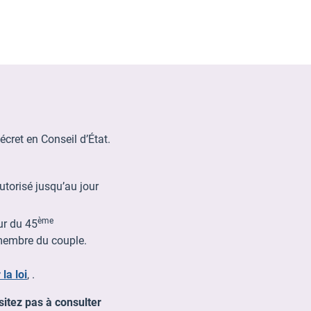
écret en Conseil d’État.
torisé jusqu’au jour
ème
ur du 45
membre du couple.
la loi
, .
sitez pas à consulter