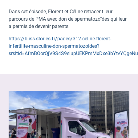
Dans cet épisode, Florent et Céline retracent leur
parcours de PMA avec don de spermatozoïdes qui leur
a permis de devenir parents.
https://bliss-stories.fr/pages/312-celine-florent-
infertilite-masculine-don-spermatozoides?
srsltid=AfmBOorQjV9S4S9eIupUEKPmMxDxe3bYtvYQgeNu