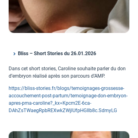
Bliss – Short Stories du 26.01.2026
Dans cet short stories, Caroline souhaite parler du don
d’embryon réalisé après son parcours d’AMP.
https://bliss-stories.fr/blogs/temoignages-grossesse-
accouchement-post-partum/temoignage-don-embryon-
apres-pma-caroline?_kx=Kpcm2E-6ca-
DAhZsTWaegRpbREXwkZWjlUfpHGIIb8c.SdmyLG