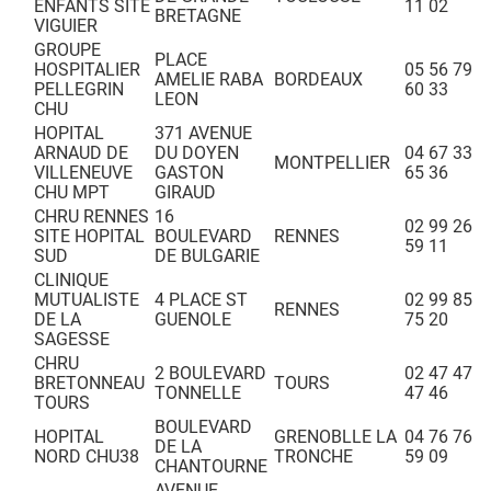
ENFANTS SITE
11 02
BRETAGNE
VIGUIER
GROUPE
PLACE
HOSPITALIER
05 56 79
AMELIE RABA
BORDEAUX
PELLEGRIN
60 33
LEON
CHU
HOPITAL
371 AVENUE
ARNAUD DE
DU DOYEN
04 67 33
MONTPELLIER
VILLENEUVE
GASTON
65 36
CHU MPT
GIRAUD
CHRU RENNES
16
02 99 26
SITE HOPITAL
BOULEVARD
RENNES
59 11
SUD
DE BULGARIE
CLINIQUE
MUTUALISTE
4 PLACE ST
02 99 85
RENNES
DE LA
GUENOLE
75 20
SAGESSE
CHRU
2 BOULEVARD
02 47 47
BRETONNEAU
TOURS
TONNELLE
47 46
TOURS
BOULEVARD
HOPITAL
GRENOBLLE LA
04 76 76
DE LA
NORD CHU38
TRONCHE
59 09
CHANTOURNE
AVENUE