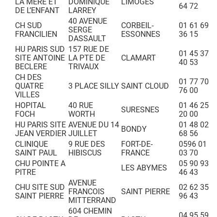
LA MERE ET
DOMINIQUE
LIMOGES
64 72
DE L’ENFANT
LARREY
40 AVENUE
CH SUD
CORBEIL-
01 61 69
SERGE
FRANCILIEN
ESSONNES
36 15
DASSAULT
HU PARIS SUD
157 RUE DE
01 45 37
SITE ANTOINE
LA PTE DE
CLAMART
40 53
BECLERE
TRIVAUX
CH DES
01 77 70
QUATRE
3 PLACE SILLY
SAINT CLOUD
76 00
VILLES
HOPITAL
40 RUE
01 46 25
SURESNES
FOCH
WORTH
20 00
HU PARIS SITE
AVENUE DU 14
01 48 02
BONDY
JEAN VERDIER
JUILLET
68 56
CLINIQUE
9 RUE DES
FORT-DE-
0596 01
SAINT PAUL
HIBISCUS
FRANCE
03 70
CHU POINTE A
05 90 93
LES ABYMES
PITRE
46 43
AVENUE
CHU SITE SUD
02 62 35
FRANCOIS
SAINT PIERRE
SAINT PIERRE
96 43
MITTERRAND
604 CHEMIN
04 95 59