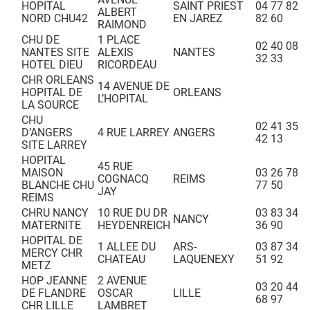
HOPITAL
SAINT PRIEST
04 77 82
ALBERT
NORD CHU42
EN JAREZ
82 60
RAIMOND
CHU DE
1 PLACE
02 40 08
NANTES SITE
ALEXIS
NANTES
32 33
HOTEL DIEU
RICORDEAU
CHR ORLEANS
14 AVENUE DE
HOPITAL DE
ORLEANS
L’HOPITAL
LA SOURCE
CHU
02 41 35
D’ANGERS
4 RUE LARREY
ANGERS
42 13
SITE LARREY
HOPITAL
45 RUE
MAISON
03 26 78
COGNACQ
REIMS
BLANCHE CHU
77 50
JAY
REIMS
CHRU NANCY
10 RUE DU DR
03 83 34
NANCY
MATERNITE
HEYDENREICH
36 90
HOPITAL DE
1 ALLEE DU
ARS-
03 87 34
MERCY CHR
CHATEAU
LAQUENEXY
51 92
METZ
HOP JEANNE
2 AVENUE
03 20 44
DE FLANDRE
OSCAR
LILLE
68 97
CHR LILLE
LAMBRET