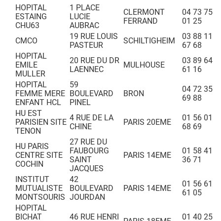
HOPITAL
1 PLACE
CLERMONT
04 73 75
ESTAING
LUCIE
FERRAND
01 25
CHU63
AUBRAC
19 RUE LOUIS
03 88 11
CMCO
SCHILTIGHEIM
PASTEUR
67 68
HOPITAL
20 RUE DU DR
03 89 64
EMILE
MULHOUSE
LAENNEC
61 16
MULLER
HOPITAL
59
04 72 35
FEMME MERE
BOULEVARD
BRON
69 88
ENFANT HCL
PINEL
HU EST
4 RUE DE LA
01 56 01
PARISIEN SITE
PARIS 20EME
CHINE
68 69
TENON
27 RUE DU
HU PARIS
FAUBOURG
01 58 41
CENTRE SITE
PARIS 14EME
SAINT
36 71
COCHIN
JACQUES
INSTITUT
42
01 56 61
MUTUALISTE
BOULEVARD
PARIS 14EME
61 05
MONTSOURIS
JOURDAN
HOPITAL
BICHAT
46 RUE HENRI
01 40 25