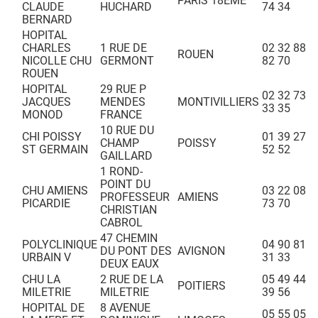
PARIS 18EME
CLAUDE
HUCHARD
74 34
BERNARD
HOPITAL
CHARLES
1 RUE DE
02 32 88
ROUEN
NICOLLE CHU
GERMONT
82 70
ROUEN
HOPITAL
29 RUE P
02 32 73
JACQUES
MENDES
MONTIVILLIERS
33 35
MONOD
FRANCE
10 RUE DU
CHI POISSY
01 39 27
CHAMP
POISSY
ST GERMAIN
52 52
GAILLARD
1 ROND-
POINT DU
CHU AMIENS
03 22 08
PROFESSEUR
AMIENS
PICARDIE
73 70
CHRISTIAN
CABROL
47 CHEMIN
POLYCLINIQUE
04 90 81
DU PONT DES
AVIGNON
URBAIN V
31 33
DEUX EAUX
CHU LA
2 RUE DE LA
05 49 44
POITIERS
MILETRIE
MILETRIE
39 56
HOPITAL DE
8 AVENUE
05 55 05