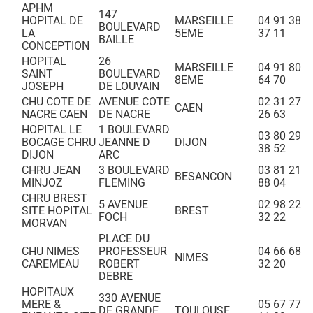
APHM
147
HOPITAL DE
MARSEILLE
04 91 38
BOULEVARD
LA
5EME
37 11
BAILLE
CONCEPTION
HOPITAL
26
MARSEILLE
04 91 80
SAINT
BOULEVARD
8EME
64 70
JOSEPH
DE LOUVAIN
CHU COTE DE
AVENUE COTE
02 31 27
CAEN
NACRE CAEN
DE NACRE
26 63
HOPITAL LE
1 BOULEVARD
03 80 29
BOCAGE CHRU
JEANNE D
DIJON
38 52
DIJON
ARC
CHRU JEAN
3 BOULEVARD
03 81 21
BESANCON
MINJOZ
FLEMING
88 04
CHRU BREST
5 AVENUE
02 98 22
SITE HOPITAL
BREST
FOCH
32 22
MORVAN
PLACE DU
CHU NIMES
PROFESSEUR
04 66 68
NIMES
CAREMEAU
ROBERT
32 20
DEBRE
HOPITAUX
330 AVENUE
MERE &
05 67 77
DE GRANDE
TOULOUSE