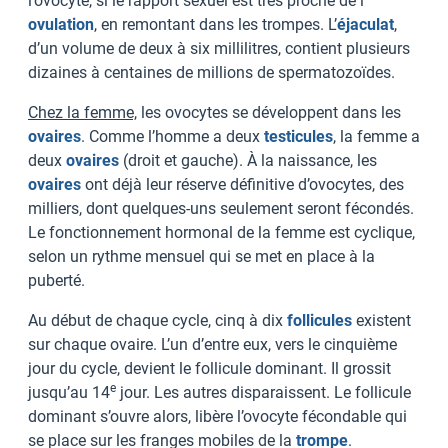
l’ovocyte, si le rapport sexuel est très proche de l’
ovulation
, en remontant dans les trompes. L’
éjaculat
,
d’un volume de deux à six millilitres, contient plusieurs
dizaines à centaines de millions de spermatozoïdes.
Chez la femme,
les ovocytes se développent dans les
ovaires
. Comme l’homme a deux
testicules
, la femme a
deux
ovaires
(droit et gauche). À la naissance, les
ovaires
ont déjà leur réserve définitive d’ovocytes, des
milliers, dont quelques-uns seulement seront fécondés.
Le fonctionnement hormonal de la femme est cyclique,
selon un rythme mensuel qui se met en place à la
puberté.
Au début de chaque cycle, cinq à dix
follicules
existent
sur chaque ovaire. L’un d’entre eux, vers le cinquième
jour du cycle, devient le follicule dominant. Il grossit
e
jusqu’au 14
jour. Les autres disparaissent. Le follicule
dominant s’ouvre alors, libère l’ovocyte fécondable qui
se place sur les franges mobiles de la
trompe
.