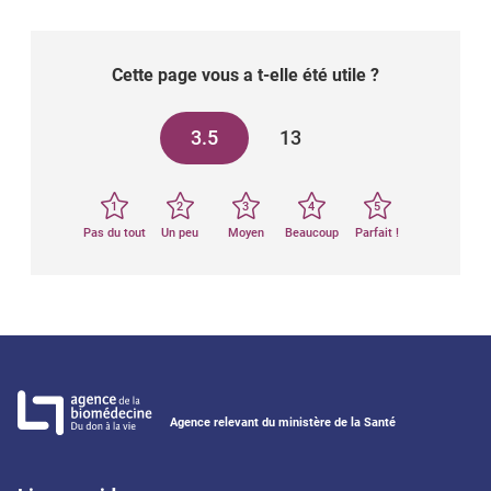
Cette page vous a t-elle été utile ?
3.5
13
1
2
3
4
5
Pas du tout
Un peu
Moyen
Beaucoup
Parfait !
Agence relevant du ministère de la Santé