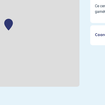
Ce cen
gamèt
Coor