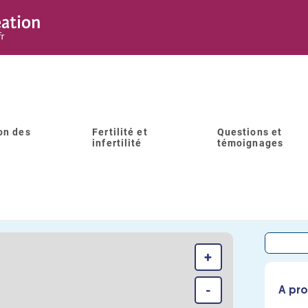
on des
Fertilité et
Questions et
infertilité
témoignages
HÔPITAL FEMME MÈRE ENFAN
+
-
A pro