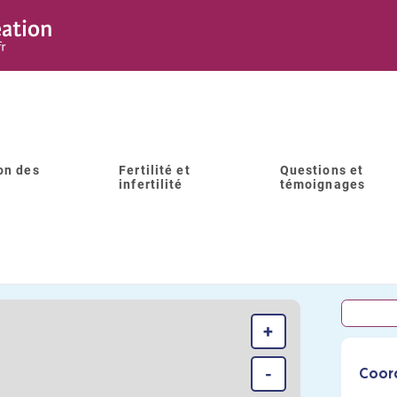
on des
Fertilité et
Questions et
infertilité
témoignages
BM BENHAIM SITE JEAN JAUR
+
-
Coor