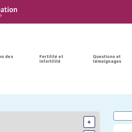
on des
Fertilité et
Questions et
infertilité
témoignages
IOLOGIE MEDICALE NOVABIO 
FRANCHEVILLE
+