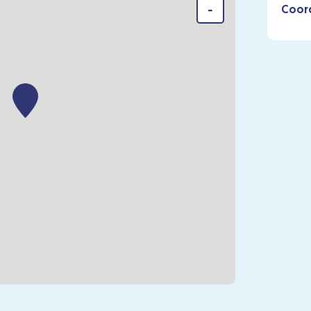
-
Coor