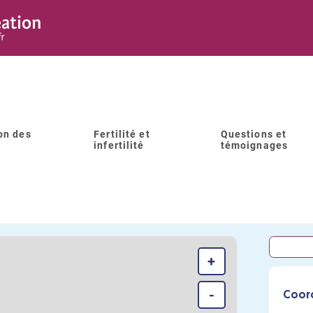
on des
Fertilité et
Questions et
infertilité
témoignages
LBM BIOPYRENEES BAYARD
+
-
Coor