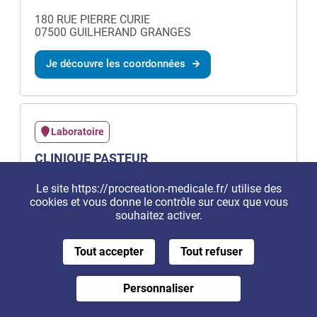
180 RUE PIERRE CURIE
07500 GUILHERAND GRANGES
Je découvre les coordonnées
Laboratoire
CLINIQUE PASTEUR
294 BOULEVARD GENERAL DE GAULLE
Le site https://procreation-medicale.fr/ utilise des
7500 GUILHERAND GRANGES
cookies et vous donne le contrôle sur ceux que vous
souhaitez activer.
Je découvre les coordonnées
Tout accepter
Tout refuser
Personnaliser
Je m'inscris à la newsletter
Centre