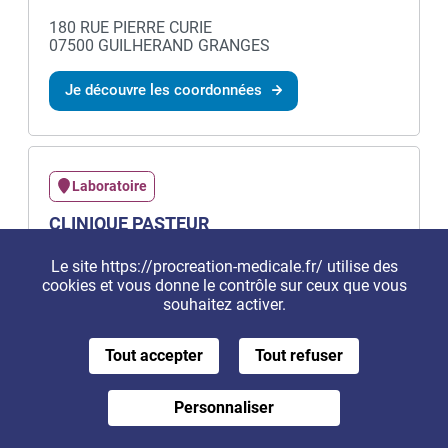
180 RUE PIERRE CURIE
07500 GUILHERAND GRANGES
Je découvre les coordonnées
Laboratoire
CLINIQUE PASTEUR
294 BOULEVARD GENERAL DE GAULLE
Le site https://procreation-medicale.fr/ utilise des
7500 GUILHERAND GRANGES
cookies et vous donne le contrôle sur ceux que vous
souhaitez activer.
Je découvre les coordonnées
Tout accepter
Tout refuser
Personnaliser
Je m'inscris à la newsletter
Centre