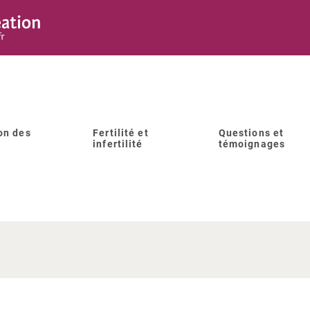
on des
Fertilité et
Questions et
infertilité
témoignages
nt les délais pour un don d
dans les différents CECOS ?