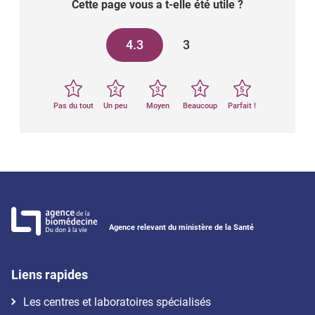
Cette page vous a t-elle été utile ?
4.3
3
1
2
3
4
5
Pas du tout
Un peu
Moyen
Beaucoup
Parfait !
Agence relevant du ministère de la Santé
Liens rapides
Les centres et laboratoires spécialisés