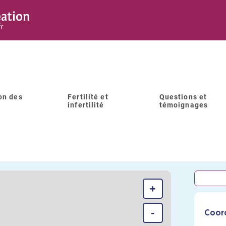
on des
Fertilité et
Questions et
infertilité
témoignages
CHU SITE SUD (SAINT PIERRE
+
-
Coor