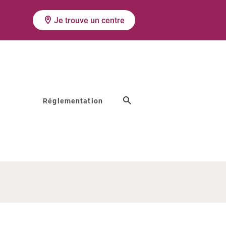
Je trouve un centre
Réglementation
à une FIV
ations ?