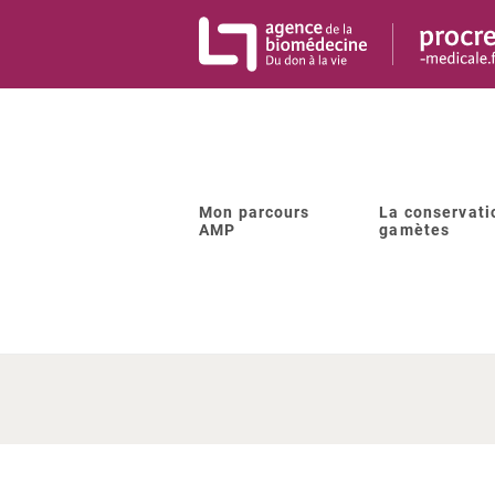
Panneau de gestion des cookies
Mon parcours
La conservati
AMP
gamètes
Est-ce q
risquen