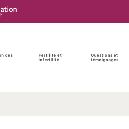
on des
Fertilité et
Questions et
infertilité
témoignages
ue les enfants conçus grâce 
t de naître avec des complic